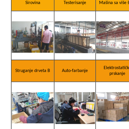
Sirovina
Testerisanje
Mašina sa više š
Elektrostatič
Struganje drveta B
Auto-farbanje
prskanje