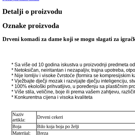
Detalji o proizvodu
Oznake proizvoda
Drveni komadi za dame koji se mogu slagati za igrač
* Sa više od 10 godina iskustva u proizvodnji predmeta o
* Netoksičan, neiritantan i nezapaljiv, trajna upotreba, otp
* Nije lomljiv i visoke čvrstoće (formira se kompresijskim 
* Vježbajte dječji mozak i razvijajte dječju inteligenciju, s
* 100% ekološki prihvatljivo, u poređenju sa plastičnim p
* Više stila, veličine, boje ili prema vašem zahtjevu, razli
* Konkurentna cijena i visoka kvaliteta
Naziv
Drveni cekeri
artikla:
Boja
Bilo koja boja po želji
Materijal:
Breza