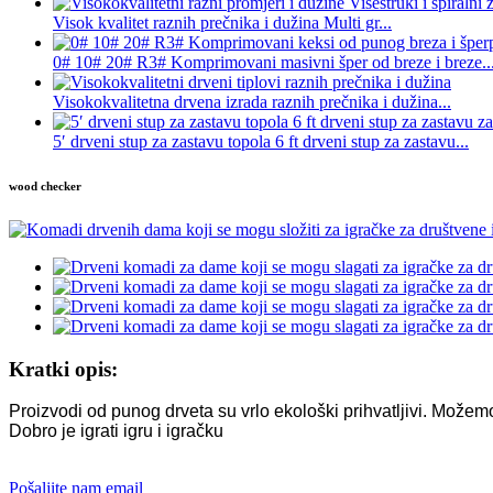
Visok kvalitet raznih prečnika i dužina Multi gr...
0# 10# 20# R3# Komprimovani masivni šper od breze i breze..
Visokokvalitetna drvena izrada raznih prečnika i dužina...
5′ drveni stup za zastavu topola 6 ft drveni stup za zastavu...
wood checker
Kratki opis:
Proizvodi od punog drveta su vrlo ekološki prihvatljivi. Možemo
Dobro je igrati igru ​​i igračku
Pošaljite nam email