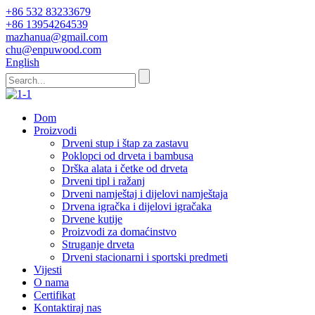
+86 532 83233679
+86 13954264539
mazhanua@gmail.com
chu@enpuwood.com
English
Dom
Proizvodi
Drveni stup i štap za zastavu
Poklopci od drveta i bambusa
Drška alata i četke od drveta
Drveni tipl i ražanj
Drveni namještaj i dijelovi namještaja
Drvena igračka i dijelovi igračaka
Drvene kutije
Proizvodi za domaćinstvo
Struganje drveta
Drveni stacionarni i sportski predmeti
Vijesti
O nama
Certifikat
Kontaktiraj nas