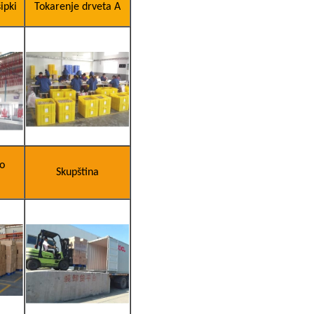
ipki
Tokarenje drveta A
ko
Skupština