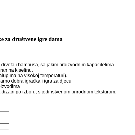
ke za društvene igre dama
d drveta i bambusa, sa jakim proizvodnim kapacitetima.
oran na kiselinu.
kalupima na visokoj temperaturi).
tvarno dobra igračka i igra za djecu
roizvodima
čit dizajn po izboru, s jedinstvenom prirodnom teksturom.