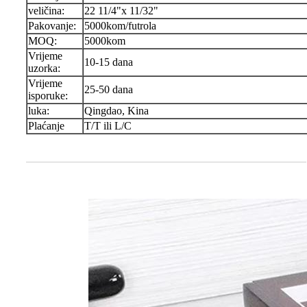
veličina:
22 11/4"x 11/32"
Pakovanje:
5000kom/futrola
MOQ:
5000kom
Vrijeme
10-15 dana
uzorka:
Vrijeme
25-50 dana
isporuke:
luka:
Qingdao, Kina
Plaćanje
T/T ili L/C