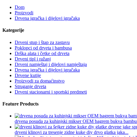
Dom
Proizvodi
Drvena igračka i dijelovi igračaka
Kategorije
Drveni stup i štap za zastavu
Poklopci od drveta i bambusa
Drška alata i četke od drveta
Drveni tipl i ražanj
Drveni namještaj i dijelovi namještaja
Drvena igračka i dijelovi igračaka
Drvene kutije
Proizvodi za domaćinstvo
Struganje drveta
Drveni stacionarni i sportski predmeti
Feature Products
drvena posuda za kuhinjski mikser OEM bagrem bukva bambu
drveni klinovi za tresenje zidne kuke diy drvo glatka jaka...